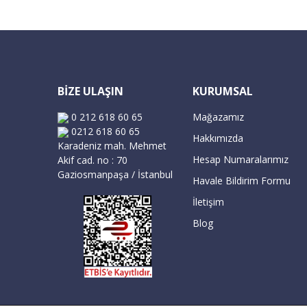
BİZE ULAŞIN
KURUMSAL
0 212 618 60 65
Mağazamız
0212 618 60 65
Hakkımızda
Karadeniz mah. Mehmet
Hesap Numaralarımız
Akif cad. no : 70
Gaziosmanpaşa / İstanbul
Havale Bildirim Formu
İletişim
Blog