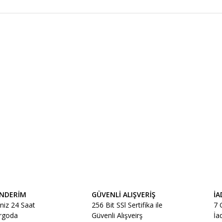
ÖNDERİM
GÜVENLİ ALIŞVERİŞ
İA
iniz 24 Saat
256 Bit SSl Sertifika ile
7 
argoda
Güvenli Alışveirş
İa