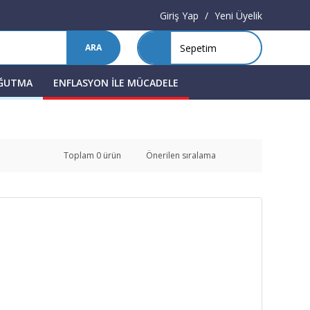
Giriş Yap
/
Yeni Üyelik
Sepetim
ARA
OĞUTMA
ENFLASYON İLE MÜCADELE
Toplam 0 ürün