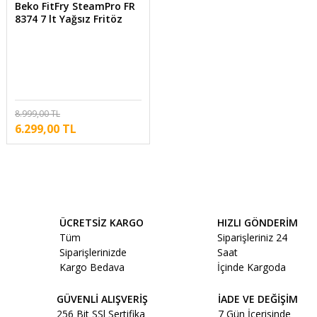
Beko FitFry SteamPro FR
8374 7 lt Yağsız Fritöz
8.999,00 TL
6.299,00 TL
ÜCRETSİZ KARGO
HIZLI GÖNDERİM
Tüm
Siparişleriniz 24
Siparişlerinizde
Saat
Kargo Bedava
İçinde Kargoda
GÜVENLİ ALIŞVERİŞ
İADE VE DEĞİŞİM
256 Bit SSl Sertifika
7 Gün İçerisinde