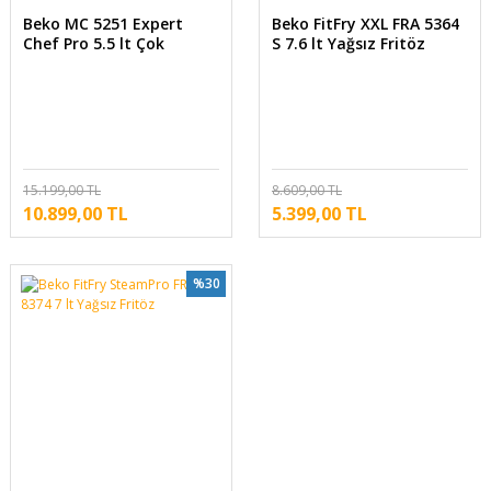
Beko MC 5251 Expert
Beko FitFry XXL FRA 5364
Chef Pro 5.5 lt Çok
S 7.6 lt Yağsız Fritöz
Amaçlı Buharlı Pişirici
15.199,00 TL
8.609,00 TL
10.899,00 TL
5.399,00 TL
%30