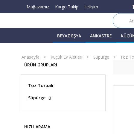
Mağazamız
Kargo Takip
İletişim
BEYAZ EŞYA
ANKASTRE
KÜÇÜK
Anasayfa
Küçük Ev Aletleri
Süpürge
Toz To
ÜRÜN GRUPLARI
Toz Torbalı
Süpürge
HIZLI ARAMA