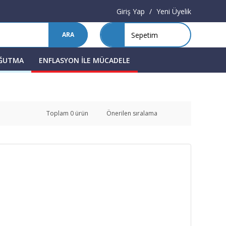
Giriş Yap
/
Yeni Üyelik
Sepetim
ARA
OĞUTMA
ENFLASYON İLE MÜCADELE
Toplam 0 ürün