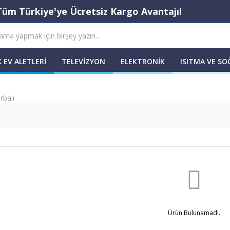
Tüm Türkiye'ye Ücretsiz Kargo Avantajı!
 EV ALETLERI
TELEVIZYON
ELEKTRONIK
ISITMA VE S
rbalı
Ürün Bulunamadı.