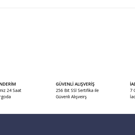
ÖNDERİM
GÜVENLİ ALIŞVERİŞ
İA
iniz 24 Saat
256 Bit SSl Sertifika ile
7 
argoda
Güvenli Alışveirş
İa