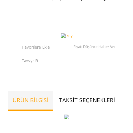
Fiyatı Düşünce Haber Ver
Tavsiye Et
ÜRÜN BILGISI
TAKSIT SEÇENEKLERI
YO