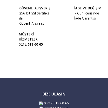
Ürün bilgilerinde hatalar bulunuyor.
GÜVENLİ ALIŞVERİŞ
İADE VE DEĞİŞİM
Ürün fiyatı diğer sitelerden daha pahalı.
256 Bit SSl Sertifika
7 Gün İçerisinde
Bu ürüne benzer farklı alternatifler olmalı.
ile
İade Garantisi
Güvenli Alışveirş
MÜŞTERİ
HİZMETLERİ
0212
618 60 65
Gönder
BİZE ULAŞIN
0 212 618 60 65