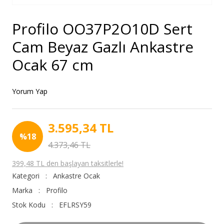
Profilo OO37P2O10D Sert
Cam Beyaz Gazlı Ankastre
Ocak 67 cm
Yorum Yap
3.595,34 TL
%18
4.373,46 TL
399,48 TL den başlayan taksitlerle!
Kategori
Ankastre Ocak
Marka
Profilo
Stok Kodu
EFLRSY59