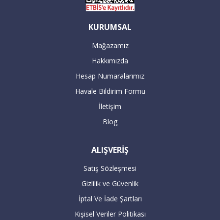
ürünleri, İstanbul'daki ikamet adresine
göre minimum 2-5 iş günü içinde teslim
KURUMSAL
edilmektedir.
Mağazamız
Hakkımızda
Servis yetkilileri sizden randevu alarak
Hesap Numaralarımız
adresinize teslimat ve aynı anda kurulum
Havale Bildirim Formu
gerçekleştirilecektir.
İletişim
Blog
16:00’dan sonra verilen büyük beyaz
ALIŞVERİŞ
siparişleriniz takip eden bir sonraki gün
kargolanmaktadır.
Satış Sözleşmesi
Gizlilik ve Güvenlik
ÖDEME
İptal Ve İade Şartları
Kişisel Veriler Politikası