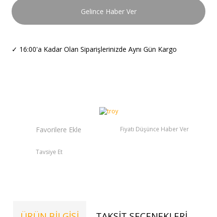
Gelince Haber Ver
✓
16:00'a Kadar Olan Siparişlerinizde Aynı Gün Kargo
Fiyatı Düşünce Haber Ver
Tavsiye Et
ÜRÜN BILGISI
TAKSIT SEÇENEKLERI
TE