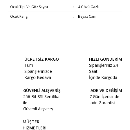
Ocak Tipi Ve Göz Sayısı
:
4 Gözü Gazlı
Ocak Rengi
:
Beyaz Cam
Bu ürünün fiyat bilgisi, resim, ürün açıklamalarında ve diğer
Beyaz Eşyaların Teslimatı
konularda yetersiz gördüğünüz noktaları öneri formunu
Bu ürüne ilk yorumu siz yapın!
kullanarak tarafımıza iletebilirsiniz.
Görüş ve önerileriniz için teşekkür ederiz.
ÜCRETSİZ KARGO
HIZLI GÖNDERİM
Yorum Yaz
Tüm
Siparişleriniz 24
Ürün resmi kalitesiz, bozuk veya görüntülenemiyor.
Siparişlerinizde
Saat
Ürün açıklamasında eksik bilgiler bulunuyor.
Beyaz Eşya ve Televizyon gibi Büyük
Kargo Bedava
İçinde Kargoda
Ürün bilgilerinde hatalar bulunuyor.
Ürünler;
GÜVENLİ ALIŞVERİŞ
İADE VE DEĞİŞİM
Ürün fiyatı diğer sitelerden daha pahalı.
256 Bit SSl Sertifika
7 Gün İçerisinde
Bu ürüne benzer farklı alternatifler olmalı.
ile
İade Garantisi
İstanbul dışı teslimat: saat 16:00’e kadar
Güvenli Alışveirş
vermiş olduğunuz ve yetkili servislerin
montaj hizmeti sağlaması gereken
MÜŞTERİ
büyük ürünler; (bulaşık makinesi,
HİZMETLERİ