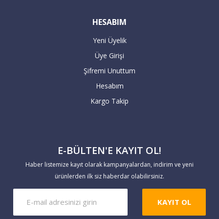
Havale / EFT ile ödeme :
HESABIM
Yeni Üyelik
Havale / EFT ile yapacağınız alışverişlerde,
Üye Girişi
sipariş tutarının hesaplarımıza
Şifremi Unuttum
geçmesiyle teslimat süresi başlar. 7 iş
Hesabım
günü içerisinde hesaba geçmeyen havale
Kargo Takip
siparişleriniz geçersiz sayılır.
Yaptığınız ödemeleri
E-BÜLTEN'E KAYIT OL!
https://www.markaevim.com/hesabim/havale
Haber listemize kayıt olarak kampanyalardan, indirim ve yeni
bildirim
linkinden bize iletebilirsiniz.
ürünlerden ilk siz haberdar olabilirsiniz.
KAYIT OL