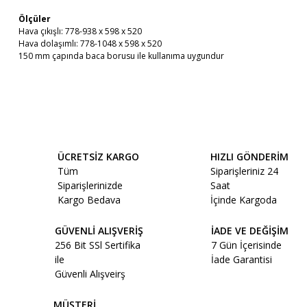
Ölçüler
Hava çıkışlı: 778-938 x 598 x 520
Hava dolaşımlı: 778-1048 x 598 x 520
150 mm çapında baca borusu ile kullanıma uygundur
Bu ürünün fiyat bilgisi, resim, ürün açıklamalarında ve diğer
konularda yetersiz gördüğünüz noktaları öneri formunu
Bu ürüne ilk yorumu siz yapın!
kullanarak tarafımıza iletebilirsiniz.
Görüş ve önerileriniz için teşekkür ederiz.
ÜCRETSİZ KARGO
HIZLI GÖNDERİM
Yorum Yaz
Tüm
Siparişleriniz 24
Ürün resmi kalitesiz, bozuk veya görüntülenemiyor.
Siparişlerinizde
Saat
Ürün açıklamasında eksik bilgiler bulunuyor.
Kargo Bedava
İçinde Kargoda
Ürün bilgilerinde hatalar bulunuyor.
GÜVENLİ ALIŞVERİŞ
İADE VE DEĞİŞİM
Ürün fiyatı diğer sitelerden daha pahalı.
256 Bit SSl Sertifika
7 Gün İçerisinde
Bu ürüne benzer farklı alternatifler olmalı.
ile
İade Garantisi
Güvenli Alışveirş
MÜŞTERİ