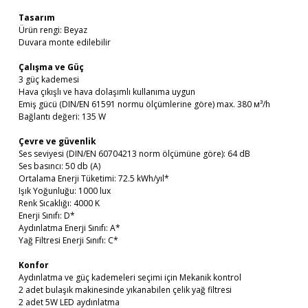
Tasarım
Ürün rengi: Beyaz
Duvara monte edilebilir
Çalışma ve Güç
3 güç kademesi
Hava çıkışlı ve hava dolaşımlı kullanıma uygun
Emiş gücü (DIN/EN 61591 normu ölçümlerine göre) max. 380 м³/h
Bağlantı değeri: 135 W
Çevre ve güvenlik
Ses seviyesi (DIN/EN 60704213 norm ölçümüne göre): 64 dB
Ses basıncı: 50 db (A)
Ortalama Enerji Tüketimi: 72.5 kWh/yıl*
Işık Yoğunluğu: 1000 lux
Renk Sıcaklığı: 4000 K
Enerji Sınıfı: D*
Aydınlatma Enerji Sınıfı: A*
Yağ Filtresi Enerji Sınıfı: C*
Konfor
Aydınlatma ve güç kademeleri seçimi için Mekanik kontrol
2 adet bulaşık makinesinde yıkanabilen çelik yağ filtresi
2 adet 5W LED aydınlatma