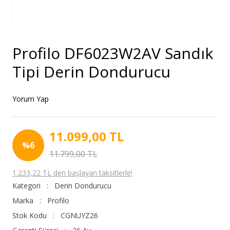
Profilo DF6023W2AV Sandık
Tipi Derin Dondurucu
Yorum Yap
11.099,00 TL
%6
11.799,00 TL
1.233,22 TL den başlayan taksitlerle!
Kategori
Derin Dondurucu
Marka
Profilo
Stok Kodu
CGNUYZ26