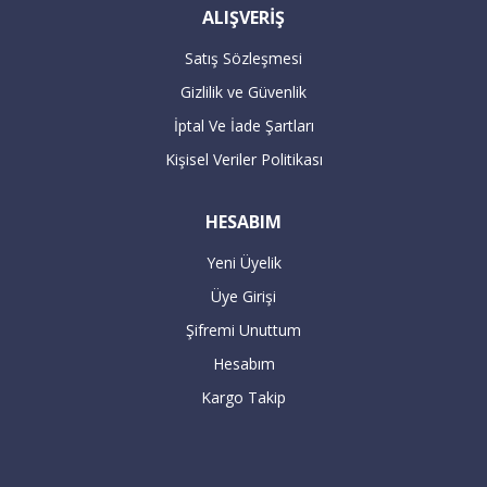
ALIŞVERİŞ
siparişleriniz takip eden bir sonraki gün
kargolanmaktadır.
Satış Sözleşmesi
Gizlilik ve Güvenlik
ÖDEME
İptal Ve İade Şartları
Kişisel Veriler Politikası
Havale / EFT ile ödeme :
HESABIM
Yeni Üyelik
Havale / EFT ile yapacağınız alışverişlerde,
Üye Girişi
sipariş tutarının hesaplarımıza
Şifremi Unuttum
geçmesiyle teslimat süresi başlar. 7 iş
Hesabım
günü içerisinde hesaba geçmeyen havale
Kargo Takip
siparişleriniz geçersiz sayılır.