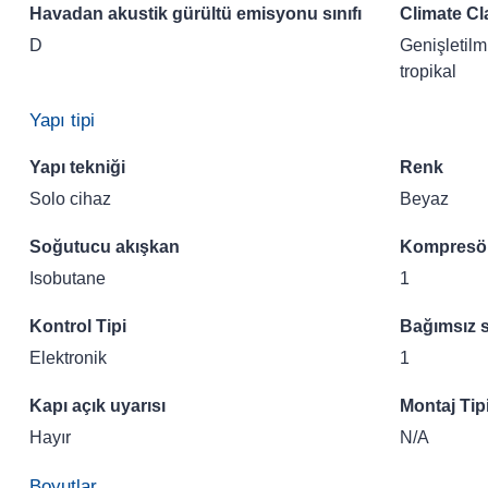
Havadan akustik gürültü emisyonu sınıfı
Climate Cl
D
Genişletilmi
tropikal
Yapı tipi
Yapı tekniği
Renk
Solo cihaz
Beyaz
Soğutucu akışkan
Kompresör
Isobutane
1
Kontrol Tipi
Bağımsız s
Elektronik
1
Kapı açık uyarısı
Montaj Tip
Hayır
N/A
Boyutlar