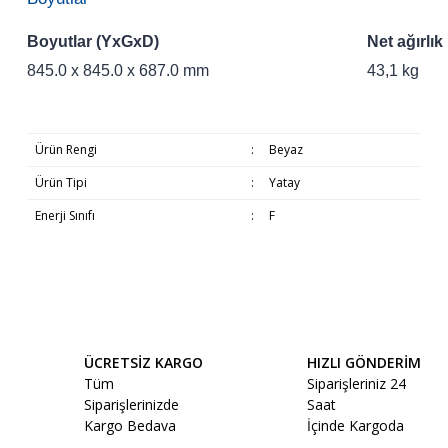
Boyutlar (YxGxD)
Net ağırlık
845.0 x 845.0 x 687.0 mm
43,1 kg
Ürün Rengi
:
Beyaz
Ürün Tipi
:
Yatay
Enerji Sınıfı
:
F
Bu ürünün fiyat bilgisi, resim, ürün açıklamalarında ve diğer
Beyaz Eşyaların Teslimatı
konularda yetersiz gördüğünüz noktaları öneri formunu
Bu ürüne ilk yorumu siz yapın!
kullanarak tarafımıza iletebilirsiniz.
Görüş ve önerileriniz için teşekkür ederiz.
ÜCRETSİZ KARGO
HIZLI GÖNDERİM
Yorum Yaz
Tüm
Siparişleriniz 24
Ürün resmi kalitesiz, bozuk veya görüntülenemiyor.
Siparişlerinizde
Saat
Ürün açıklamasında eksik bilgiler bulunuyor.
Beyaz Eşya ve Televizyon gibi Büyük
Kargo Bedava
İçinde Kargoda
Ürün bilgilerinde hatalar bulunuyor.