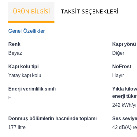
ÜRÜN BILGISI
TAKSIT SEÇENEKLERI
TE
Genel Özellikler
Renk
Kapı yönü
Beyaz
Diğer
Kapı kolu tipi
NoFrost
Yatay kapı kolu
Hayır
Enerji verimlilik sınıfı
Yılda kilov
enerji tüke
F
242 kWh/yı
Donmuş bölümlerin hacminde toplamı
Ses seviye
177 litre
42 dB(A) r