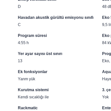
D
48 d
Havadan akustik gürültü emisyonu sınıfı
Eko 
C
9,5 li
Program süresi
Eko 
4:55 h
84 k
Yer ayar sayısı üst sınırı
Prog
13
Eko,
Ek fonksiyonlar
Aqu
Yarım yük
Hayı
Kurutma sistemi
3. ç
Kendi sıcaklığı ile
Yok
Rackmatic
Ente