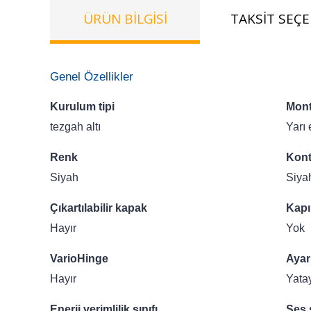
ÜRÜN BILGISI
TAKSIT SEÇE
Genel Özellikler
Kurulum tipi
Mont
tezgah altı
Yarı 
Renk
Kont
Siyah
Siya
Çıkartılabilir kapak
Kapı
Hayır
Yok
VarioHinge
Ayar
Hayır
Yata
Enerji verimlilik sınıfı
Ses 