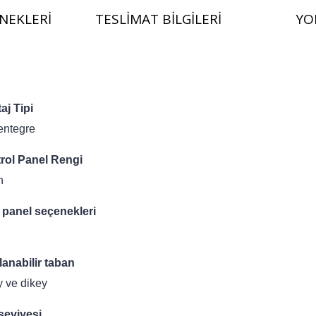
NEKLERI
TESLIMAT BILGILERI
YO
aj Tipi
entegre
rol Panel Rengi
h
 panel seçenekleri
lanabilir taban
y ve dikey
seviyesi