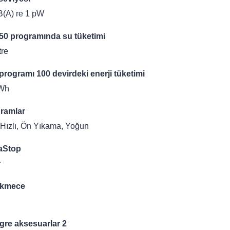
B(A) re 1 pW
50 programında su tüketimi
tre
programı 100 devirdeki enerji tüketimi
Wh
ramlar
 Hızlı, Ön Yıkama, Yoğun
aStop
r
ekmece
gre aksesuarlar 2