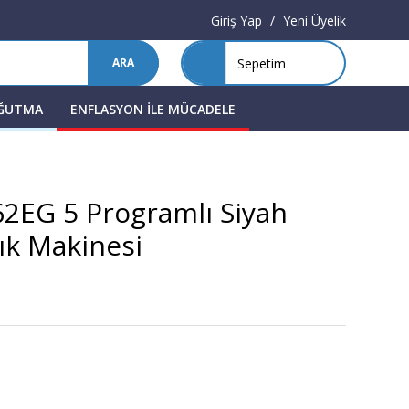
Giriş Yap
/
Yeni Üyelik
Sepetim
ARA
OĞUTMA
ENFLASYON İLE MÜCADELE
2EG 5 Programlı Siyah
ık Makinesi