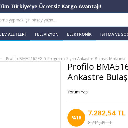
Tüm Türkiye'ye Ücretsiz Kargo Avantajı!
 EV ALETLERI
TELEVIZYON
ELEKTRONIK
ISITMA VE S
Profilo BMA5162EG 5 Programlı Siyah Ankastre Bulaşık Makinesi
Profilo BMA516
Ankastre Bulaş
Yorum Yap
7.282,54 TL
%16
8.711,49 TL