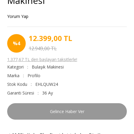
Makinesi
Yorum Yap
12.399,00 TL
%4
12.949,00 TL
1.377,67 TL den başlayan taksitlerle!
Kategori
Bulaşık Makinesi
Marka
Profilo
Stok Kodu
EHLQUW24
Garanti Süresi
36 Ay
Gelince Haber Ver