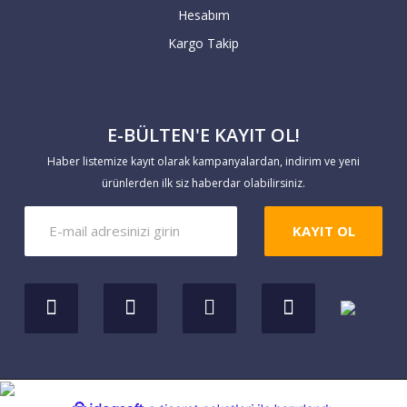
Hesabım
günü içerisinde hesaba geçmeyen havale
Kargo Takip
siparişleriniz geçersiz sayılır.
Yaptığınız ödemeleri
E-BÜLTEN'E KAYIT OL!
https://www.markaevim.com/hesabim/havale
Haber listemize kayıt olarak kampanyalardan, indirim ve yeni
bildirim
linkinden bize iletebilirsiniz.
ürünlerden ilk siz haberdar olabilirsiniz.
KAYIT OL