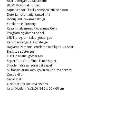
Akıllı deterjan dozaj sistemi
BLDC Motor teknolojisi
Aqua Sensor - kirlilik sensörü, Yük sensörü
Deterjan otomatiği (auto3in1)
Dönüşümlü yıkama tekniği
Yenileme elektroniği
Kazan malzemesi: Paslanmaz Çelik
Program açıklamalı panel
LED'li program takip göstergesi
Kehribar rengi LED gösterge
Başlama zamanını erteleme özelliği: 1-24 saat
Eksik tuz göstergesi
LED'li parlatıcı göstergesi
Sepet Tipi: VarioPlus - Esnek Sepet
3 kademeli asansörlü üst sepet
Su baskınlarına karşı çoklu su koruma sistemi
Çocuk kilidi
Servo Kilit
Özel bardak koruma sistemi
Ürün ölçüleri (YxGxD): 84.5 x 60 x 60 cm
Bu ürünün fiyat bilgisi, resim, ürün açıklamalarında ve diğer
Beyaz Eşyaların Teslimatı
konularda yetersiz gördüğünüz noktaları öneri formunu
Bu ürüne ilk yorumu siz yapın!