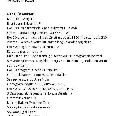
Genel Özellikler
Kapasite: 12 kişilik
Enerji verimlilik sınıfı¹: F
Eko 50°C programında: enerji tüketimi 1.02 kWh
Off modunda enerji tüketimi: 0.1 W / 0.1 W
​Eko 50 programında yıllık su tüketim değeri: 3360 litre (standart: 280
yıkama). Gerçek tüketim kullanıma bağlı olarak değişebilir.
Eko 50 programında su tüketimi: 12 l
Kurutma performansı: A
Bu bilgiler ​Eko 50 programı için geçerlidir. Bu programda normal
seviyede kirlenmiş bulaşıklar enerji ve su tüketimi açısından en verimli
şekilde yıkanır.
Eko 50 program süresi: 210 dakika
Otomatik kapanma öncesi süre: 0 dakika
Ses seviyesi:52 dB(A) re 1 pW
6 program: Yoğun 70 °C, Auto 45-65 °C,
Eko 50 °C, Glass 40 °C, Hızlı 65 °C, Auto, 45 °C
3 Opsiyon: Jet, HijyenEkstra, Ekstra Durulama
Otomatik Yarım Yük
Makine Bakımı (Machine Care)
5 ayrı yıkama sıcaklık derecesi
Şoklamalı gizli ısıtıcı