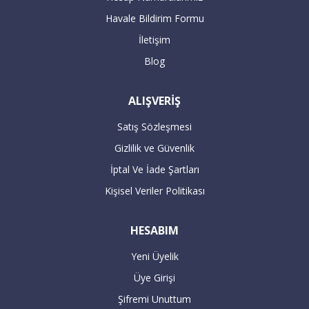
adresinize teslimat ve aynı anda kurulum
Havale Bildirim Formu
gerçekleştirilecektir.
İletişim
Blog
16:00’dan sonra verilen büyük beyaz
ALIŞVERİŞ
siparişleriniz takip eden bir sonraki gün
kargolanmaktadır.
Satış Sözleşmesi
Gizlilik ve Güvenlik
ÖDEME
İptal Ve İade Şartları
Kişisel Veriler Politikası
Havale / EFT ile ödeme :
HESABIM
Yeni Üyelik
Havale / EFT ile yapacağınız alışverişlerde,
Üye Girişi
sipariş tutarının hesaplarımıza
Şifremi Unuttum
geçmesiyle teslimat süresi başlar. 7 iş