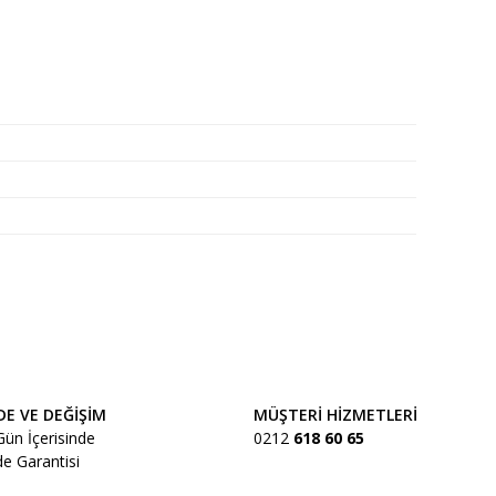
a iletebilirsiniz.
DE VE DEĞİŞİM
MÜŞTERİ HİZMETLERİ
Gün İçerisinde
0212
618 60 65
de Garantisi