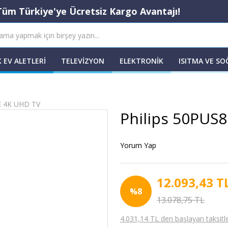
Tüm Türkiye'ye Ücretsiz Kargo Avantajı!
 EV ALETLERI
TELEVIZYON
ELEKTRONIK
ISITMA VE S
E 4K UHD TV
Philips 50PUS
Yorum Yap
12.093,43 T
%8
13.078,75 TL
4.031,14 TL den başlayan taksitle