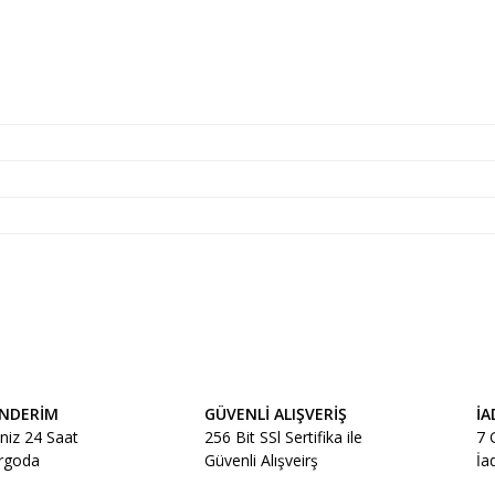
r konularda yetersiz gördüğünüz noktaları öneri formunu kullanarak tarafımız
Bu ürüne ilk yorumu siz yapın!
ÖNDERİM
GÜVENLİ ALIŞVERİŞ
İA
Yorum Yaz
iniz 24 Saat
256 Bit SSl Sertifika ile
7 
argoda
Güvenli Alışveirş
İa