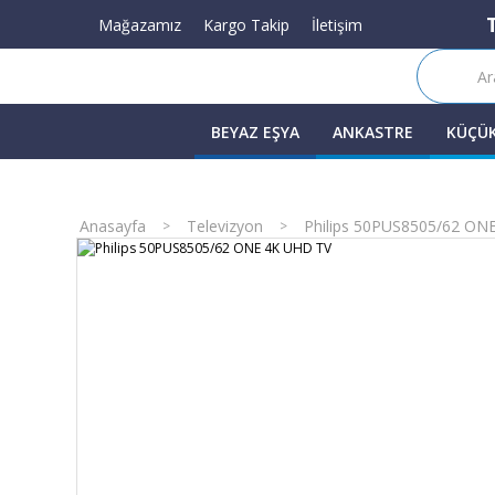
Mağazamız
Kargo Takip
İletişim
BEYAZ EŞYA
ANKASTRE
KÜÇÜK
Anasayfa
Televizyon
Philips 50PUS8505/62 ON