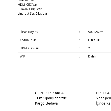
Ethernet Var
HDMI CEC Var
Kulaklık Girişi Var
Line-out Ses Çıkış Var
Ekran Boyutu
:
50'/126 cm
Çözünürlük
:
Ultra HD
HDMI Girişleri
:
2
WiFi
:
Dahili
Bu ürünün fiyat bilgisi, resim, ürün açıklamalarında ve diğe
Beyaz Eşyaların Teslimatı
Görüş ve önerileriniz için teşekkür ederiz.
Ürün resmi kalitesiz, bozuk veya görüntülenemiyor.
ÜCRETSİZ KARGO
HIZLI G
Ürün açıklamasında eksik bilgiler bulunuyor.
Tüm Siparişlerinizde
Siparişler
Kargo Bedava
İçinde K
Ürün bilgilerinde hatalar bulunuyor.