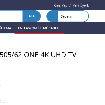
Giriş Yap
/
Yeni Üyelik
Sepetim
ARA
OĞUTMA
ENFLASYON İLE MÜCADELE
8505/62 ONE 4K UHD TV
L
rle!