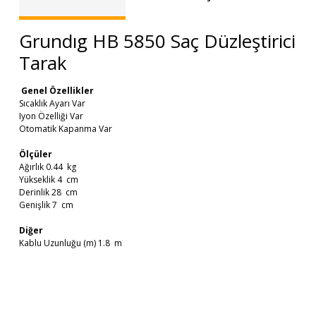
Grundıg HB 5850 Saç Düzleştirici
Tarak
Genel Özellikler
Sıcaklık Ayarı Var
Iyon Özelliği Var
Otomatik Kapanma Var
Ölçüler
Ağırlık 0.44 kg
Yükseklik 4 cm
Derinlik 28 cm
Genişlik 7 cm
Diğer
Kablu Uzunluğu (m) 1.8 m
Bu ürünün fiyat bilgisi, resim, ürün açıklamalarında ve diğer
Küçük Ev Aletlerinin Teslimatı
konularda yetersiz gördüğünüz noktaları öneri formunu
Bu ürüne ilk yorumu siz yapın!