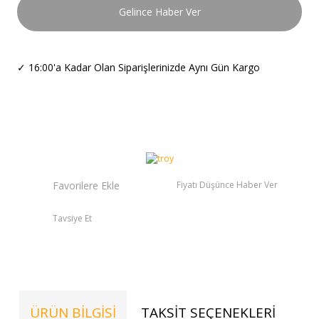
Gelince Haber Ver
✓
16:00'a Kadar Olan Siparişlerinizde Aynı Gün Kargo
Fiyatı Düşünce Haber Ver
Tavsiye Et
ÜRÜN BILGISI
TAKSIT SEÇENEKLERI
TE