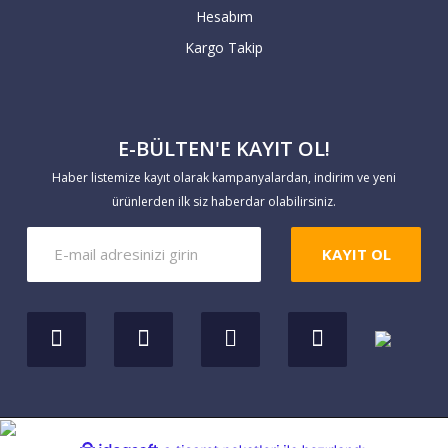
tarafımıza göndermesi gerekmektedir.
Hesabım
Kargo Takip
4) Şirket ismine verilen kartlarda bankalar
+ taksit vermeyebilir.
E-BÜLTEN'E KAYIT OL!
5) Aidatsız kartlar, bazı özellikli kredi
kartları artı taksit kampanyalarını
Haber listemize kayıt olarak kampanyalardan, indirim ve yeni
uygulamayabilir. İşlem yapmadan banka
ürünlerden ilk siz haberdar olabilirsiniz.
kampanyalarınızı lütfen kontrol ediniz.
KAYIT OL