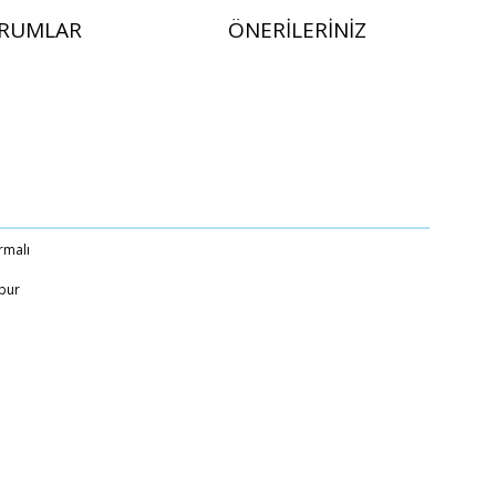
RUMLAR
ÖNERILERINIZ
rmalı
bur