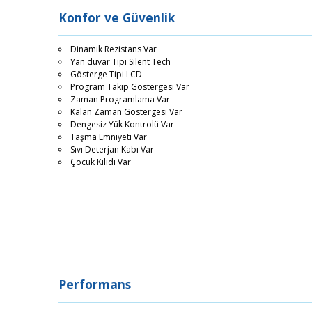
Konfor ve Güvenlik
Dinamik Rezistans Var
Yan duvar Tipi Silent Tech
Gösterge Tipi LCD
Program Takip Göstergesi Var
Zaman Programlama Var
Kalan Zaman Göstergesi Var
Dengesiz Yük Kontrolü Var
Taşma Emniyeti Var
Sıvı Deterjan Kabı Var
Çocuk Kilidi Var
Performans