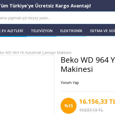
Tüm Türkiye'ye Ücretsiz Kargo Avantajı!
 EV ALETLERI
TELEVIZYON
ELEKTRONIK
ISITMA VE S
ko WD 964 YK Kurutmalı Çamaşır Makinesi
Beko WD 964 Y
Makinesi
Yorum Yap
16.156,33 T
%15
19.037,13 TL