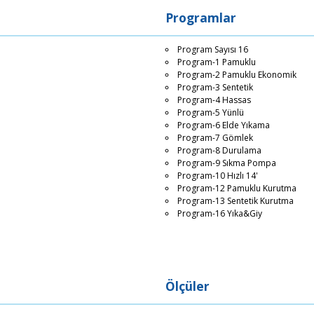
Programlar
Program Sayısı 16
Program-1 Pamuklu
Program-2 Pamuklu Ekonomik
Program-3 Sentetik
Program-4 Hassas
Program-5 Yünlü
Program-6 Elde Yıkama
Program-7 Gömlek
Program-8 Durulama
Program-9 Sıkma Pompa
Program-10 Hızlı 14'
Program-12 Pamuklu Kurutma
Program-13 Sentetik Kurutma
Program-16 Yıka&Giy
Ölçüler