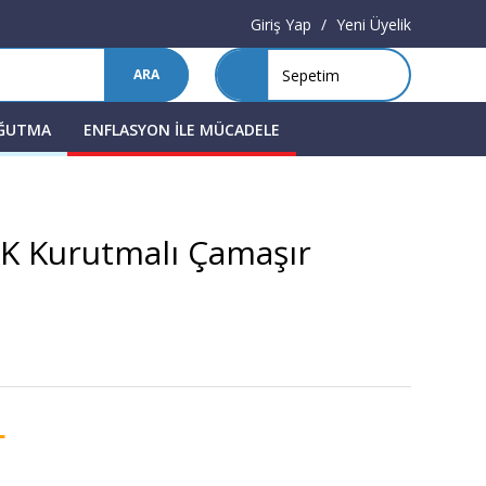
Giriş Yap
/
Yeni Üyelik
Sepetim
ARA
OĞUTMA
ENFLASYON İLE MÜCADELE
K Kurutmalı Çamaşır
L