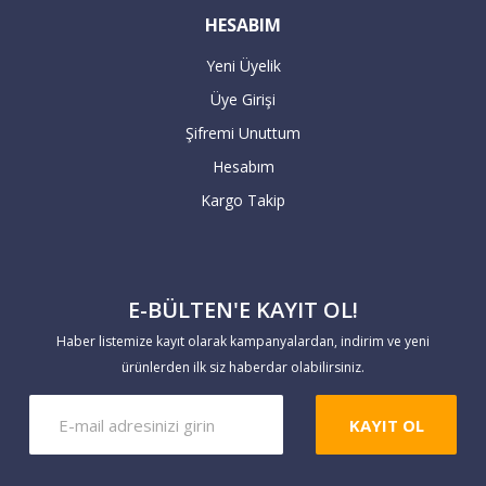
HESABIM
3) Mail order ile yapılan ödemelerin
Yeni Üyelik
onaylanması için alıcının kimlik
Üye Girişi
fotokopisi, kredi kartı fotokopisi ile
birlikte mail order formunu imzalayıp
Şifremi Unuttum
tarafımıza göndermesi gerekmektedir.
Hesabım
Kargo Takip
4) Şirket ismine verilen kartlarda bankalar
+ taksit vermeyebilir.
E-BÜLTEN'E KAYIT OL!
5) Aidatsız kartlar, bazı özellikli kredi
kartları artı taksit kampanyalarını
Haber listemize kayıt olarak kampanyalardan, indirim ve yeni
uygulamayabilir. İşlem yapmadan banka
ürünlerden ilk siz haberdar olabilirsiniz.
kampanyalarınızı lütfen kontrol ediniz.
KAYIT OL