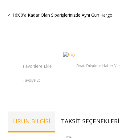
✓
16:00'a Kadar Olan Siparişlerinizde Aynı Gün Kargo
Fiyatı Düşünce Haber Ver
Tavsiye Et
ÜRÜN BILGISI
TAKSIT SEÇENEKLERI
TE