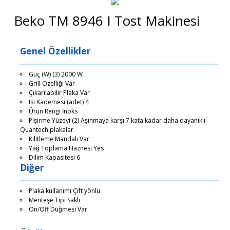
Beko TM 8946 I Tost Makinesi
Genel Özellikler
Güç (W) (3) 2000 W
Grill Özelliği Var
Çıkarılabilir Plaka Var
Isı Kademesi (adet) 4
Ürün Rengi İnoks
Pişirme Yüzeyi (2) Aşınmaya karşı 7 kata kadar daha dayanıklı
Quantech plakalar
Kilitleme Mandalı Var
Yağ Toplama Haznesi Yes
Dilim Kapasitesi 6
Diğer
Plaka kullanımı Çift yönlü
Menteşe Tipi Saklı
On/Off Düğmesi Var