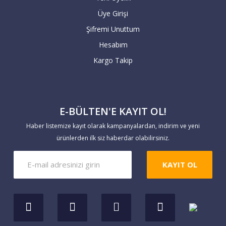
onaylanması için alıcının kimlik
Üye Girişi
fotokopisi, kredi kartı fotokopisi ile
birlikte mail order formunu imzalayıp
Şifremi Unuttum
tarafımıza göndermesi gerekmektedir.
Hesabım
Kargo Takip
4) Şirket ismine verilen kartlarda bankalar
+ taksit vermeyebilir.
E-BÜLTEN'E KAYIT OL!
5) Aidatsız kartlar, bazı özellikli kredi
kartları artı taksit kampanyalarını
Haber listemize kayıt olarak kampanyalardan, indirim ve yeni
uygulamayabilir. İşlem yapmadan banka
ürünlerden ilk siz haberdar olabilirsiniz.
kampanyalarınızı lütfen kontrol ediniz.
KAYIT OL