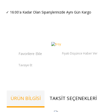
✓
16:00'a Kadar Olan Siparişlerinizde Aynı Gün Kargo
Fiyatı Düşünce Haber Ver
Tavsiye Et
ÜRÜN BILGISI
TAKSIT SEÇENEKLERI
TE