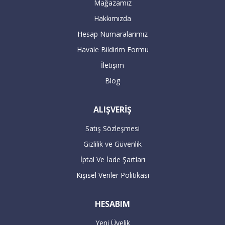
Mağazamız
KREDİ KARTLARI İLE İLGİLİ ÖNEMLİ
Hakkımızda
BİLGİLENDİRME!
Hesap Numaralarımız
Havale Bildirim Formu
1) Kredi kartları ile yapılan işlemlerde,
kredi kartı bilgilerini doldurduğunuz yerin
İletişim
sağ tarafında bulunan taksit seçenekleri
Blog
kısmını ödeme yapmadan mutlaka
kontrol ediniz.
ALIŞVERİŞ
Satış Sözleşmesi
2) İlave Taksit kampanyaları sürekli
Gizlilik ve Güvenlik
değişiklik göstermekte olup , işlem
yapmadan lütfen kontrol ediniz.
İptal Ve İade Şartları
Bankaların ilave taksit seçenekleri
Kişisel Veriler Politikası
değişiklik göstermektedir.
HESABIM
3) Mail order ile yapılan ödemelerin
Yeni Üyelik