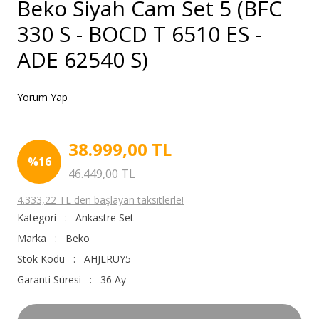
Beko Siyah Cam Set 5 (BFC
330 S - BOCD T 6510 ES -
ADE 62540 S)
Yorum Yap
38.999,00 TL
%16
46.449,00 TL
4.333,22 TL den başlayan taksitlerle!
Kategori
Ankastre Set
Marka
Beko
Stok Kodu
AHJLRUY5
Garanti Süresi
36 Ay