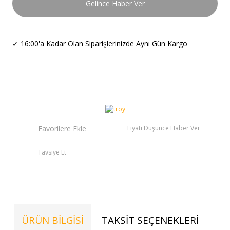
Gelince Haber Ver
✓
16:00'a Kadar Olan Siparişlerinizde Aynı Gün Kargo
Fiyatı Düşünce Haber Ver
Tavsiye Et
ÜRÜN BILGISI
TAKSIT SEÇENEKLERI
TE