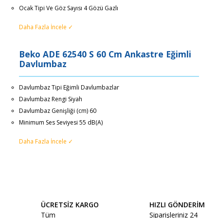
Ocak Tipi Ve Göz Sayısı 4 Gözü Gazlı
Daha Fazla İncele ✓
Beko ADE 62540 S 60 Cm Ankastre Eğimli
Davlumbaz
Davlumbaz Tipi Eğimli Davlumbazlar
Davlumbaz Rengi Siyah
Davlumbaz Genişliği (cm) 60
Minimum Ses Seviyesi 55 dB(A)
Daha Fazla İncele ✓
Bu ürünün fiyat bilgisi, resim, ürün açıklamalarında ve diğer
Beyaz Eşyaların Teslimatı
konularda yetersiz gördüğünüz noktaları öneri formunu
Bu ürüne ilk yorumu siz yapın!
kullanarak tarafımıza iletebilirsiniz.
Görüş ve önerileriniz için teşekkür ederiz.
Beyaz Eşya ve Televizyon gibi Büyük
ÜCRETSİZ KARGO
HIZLI GÖNDERİM
Yorum Yaz
Ürünler;
Tüm
Siparişleriniz 24