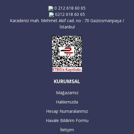
göre minimum 1-3 iş günü içinde teslim
0 212 618 60 65
edilmektedir.
0212 618 60 65
Karadeniz mah. Mehmet Akif cad. no : 70 Gaziosmanpaşa /
İstanbul
İstanbul içi teslimat (Anadolu Yakası):
Sipariş verdiğiniz büyük beyaz eşya
ürünleri, İstanbul'daki ikamet adresine
göre minimum 2-5 iş günü içinde teslim
edilmektedir.
KURUMSAL
Servis yetkilileri sizden randevu alarak
Mağazamız
adresinize teslimat ve aynı anda kurulum
Hakkımızda
gerçekleştirilecektir.
Hesap Numaralarımız
Havale Bildirim Formu
İletişim
16:00’dan sonra verilen büyük beyaz