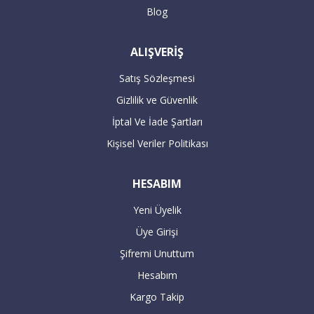
Blog
siparişleriniz takip eden bir sonraki gün
kargolanmaktadır.
ALIŞVERİŞ
ÖDEME
Satış Sözleşmesi
Gizlilik ve Güvenlik
Havale / EFT ile ödeme :
İptal Ve İade Şartları
Kişisel Veriler Politikası
Havale / EFT ile yapacağınız alışverişlerde,
sipariş tutarının hesaplarımıza
HESABIM
geçmesiyle teslimat süresi başlar. 7 iş
Yeni Üyelik
günü içerisinde hesaba geçmeyen havale
Üye Girişi
siparişleriniz geçersiz sayılır.
Şifremi Unuttum
Hesabım
Yaptığınız ödemeleri
Kargo Takip