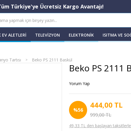
Tüm Türkiye'ye Ücretsiz Kargo Avantajı!
 EV ALETLERI
TELEVIZYON
ELEKTRONIK
ISITMA VE S
nyo Tartısı
Beko PS 2111 Baskül
Beko PS 2111 
Yorum Yap
444,00 TL
%56
999,00 TL
49,33 TL den başlayan taksitlerle