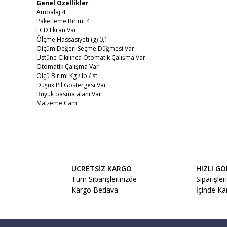
Genel Özellikler
Ambalaj 4
Paketleme Birimi 4
LCD Ekran Var
Ölçme Hassasiyeti (g) 0,1
Ölçüm Değeri Seçme Düğmesi Var
Üstüne Çıkılınca Otomatik Çalışma Var
Otomatik Çalışma Var
Ölçü Birimi Kg / lb / st
Düşük Pil Göstergesi Var
Büyük basma alanı Var
Malzeme Cam
Bu ürünün fiyat bilgisi, resim, ürün açıklamalarında ve diğe
Görüş ve önerileriniz için teşekkür ederiz.
Ürün resmi kalitesiz, bozuk veya görüntülenemiyor.
ÜCRETSİZ KARGO
HIZLI G
Ürün açıklamasında eksik bilgiler bulunuyor.
Tüm Siparişlerinizde
Siparişler
Kargo Bedava
İçinde K
Ürün bilgilerinde hatalar bulunuyor.
Ürün fiyatı diğer sitelerden daha pahalı.
Bu ürüne benzer farklı alternatifler olmalı.