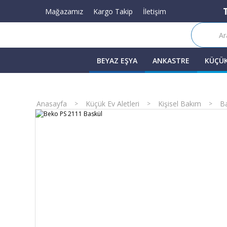
Mağazamız
Kargo Takip
İletişim
BEYAZ EŞYA
ANKASTRE
KÜÇÜK
Anasayfa
Küçük Ev Aletleri
Kişisel Bakım
Ba