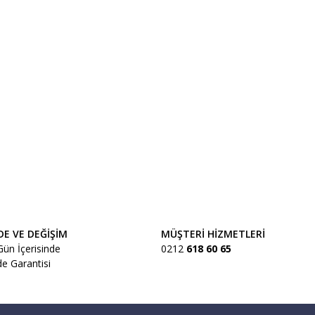
a iletebilirsiniz.
DE VE DEĞİŞİM
MÜŞTERİ HİZMETLERİ
Gün İçerisinde
0212
618 60 65
de Garantisi