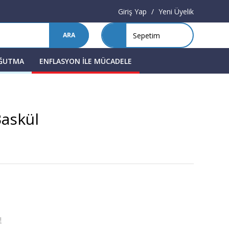
Giriş Yap
/
Yeni Üyelik
Sepetim
ARA
OĞUTMA
ENFLASYON İLE MÜCADELE
Baskül
!