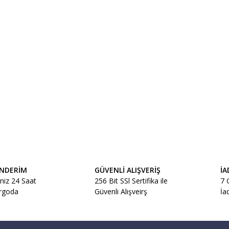
r konularda yetersiz gördüğünüz noktaları öneri formunu kullanarak tarafımız
Bu ürüne ilk yorumu siz yapın!
ÖNDERİM
GÜVENLİ ALIŞVERİŞ
İA
Yorum Yaz
iniz 24 Saat
256 Bit SSl Sertifika ile
7 
argoda
Güvenli Alışveirş
İa