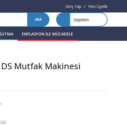
Giriş Yap
/
Yeni Üyelik
Sepetim
ARA
OĞUTMA
ENFLASYON İLE MÜCADELE
DS Mutfak Makinesi
L
rle!