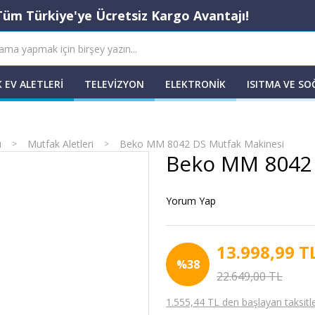
Tüm Türkiye'ye Ücretsiz Kargo Avantajı!
 EV ALETLERI
TELEVIZYON
ELEKTRONIK
ISITMA VE S
ı
Mutfak Aletleri
Beko MM 8042 DS Mutfak Makinesi
Beko MM 8042 
Yorum Yap
13.998,99 T
%38
22.649,00 TL
1.555,44 TL den başlayan taksitle