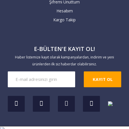
Şifremi Unuttum
geçmesiyle teslimat süresi başlar. 7 iş
Hesabım
günü içerisinde hesaba geçmeyen havale
Kargo Takip
siparişleriniz geçersiz sayılır.
Yaptığınız ödemeleri
E-BÜLTEN'E KAYIT OL!
https://www.markaevim.com/hesabim/havale
Haber listemize kayıt olarak kampanyalardan, indirim ve yeni
bildirim
linkinden bize iletebilirsiniz.
ürünlerden ilk siz haberdar olabilirsiniz.
KAYIT OL