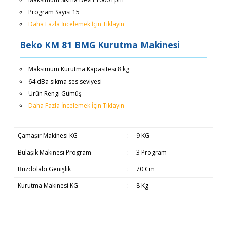
Program Sayısı 15
Daha Fazla İncelemek İçin Tıklayın
Beko KM 81 BMG Kurutma Makinesi
Maksimum Kurutma Kapasitesi 8 kg
64 dBa sıkma ses seviyesi
Ürün Rengi Gümüş
Daha Fazla İncelemek İçin Tıklayın
Çamaşır Makinesi KG
:
9 KG
Bulaşık Makinesi Program
:
3 Program
Buzdolabı Genişlik
:
70 Cm
Kurutma Makinesi KG
:
8 Kg
Bu ürünün fiyat bilgisi, resim, ürün açıklamalarında ve diğer
Beyaz Eşyaların Teslimatı