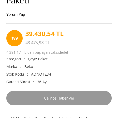
Paketi
Yorum Yap
39.430,54 TL
%9
43.475,98 TL
4.381,17 TL den başlayan taksitlerle!
Kategori
Çeyiz Paketi
Marka
Beko
Stok Kodu
ADNQT234
Garanti Süresi
36 Ay
Gelince Haber Ver