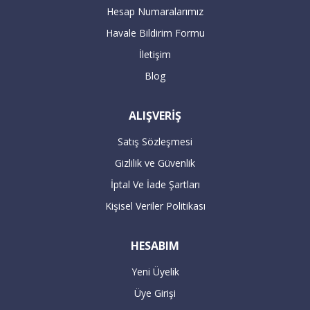
Servis yetkilileri sizden randevu alarak
Hesap Numaralarımız
adresinize teslimat ve aynı anda kurulum
Havale Bildirim Formu
gerçekleştirilecektir.
İletişim
Blog
16:00’dan sonra verilen büyük beyaz
ALIŞVERİŞ
siparişleriniz takip eden bir sonraki gün
kargolanmaktadır.
Satış Sözleşmesi
Gizlilik ve Güvenlik
ÖDEME
İptal Ve İade Şartları
Kişisel Veriler Politikası
Havale / EFT ile ödeme :
HESABIM
Yeni Üyelik
Havale / EFT ile yapacağınız alışverişlerde,
Üye Girişi
sipariş tutarının hesaplarımıza