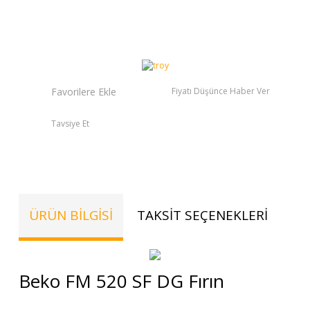
Fiyatı Düşünce Haber Ver
Tavsiye Et
ÜRÜN BILGISI
TAKSIT SEÇENEKLERI
TE
Beko FM 520 SF DG Fırın