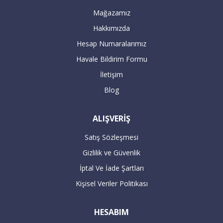
Mağazamız
Hakkımızda
Servis yetkilileri sizden randevu alarak
Hesap Numaralarımız
adresinize teslimat ve aynı anda kurulum
Havale Bildirim Formu
gerçekleştirilecektir.
İletişim
Blog
16:00’dan sonra verilen büyük beyaz
ALIŞVERİŞ
siparişleriniz takip eden bir sonraki gün
kargolanmaktadır.
Satış Sözleşmesi
Gizlilik ve Güvenlik
ÖDEME
İptal Ve İade Şartları
Kişisel Veriler Politikası
Havale / EFT ile ödeme :
HESABIM