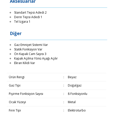
Aksesuarlar
Standart Tepsi Adedi 2
Derin Tepsi Adedi 1
Tel Izgara 1
Diğer
Gaz Emniyet Sistemi Var
Statik Fonksiyon Var
Ön Kapak Cam Sayısı 3
Kapak Açılma Yönü Aşağı Açılır
Ekran Kilidi Var
Ürün Rengi
:
Beyaz
Gaz Tipi
:
Doğalgaz
Pişirme Fonksiyon Sayısı
:
8 Fonksiyonlu
Ocak Yüzeyi
:
Metal
Fırın Tipi
:
Elektroturbo