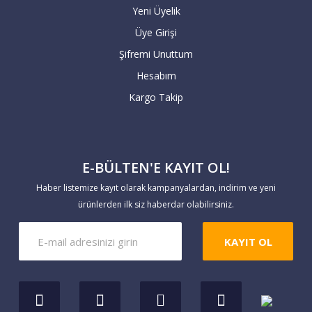
Yeni Üyelik
Havale / EFT ile yapacağınız alışverişlerde,
Üye Girişi
sipariş tutarının hesaplarımıza
Şifremi Unuttum
geçmesiyle teslimat süresi başlar. 7 iş
Hesabım
günü içerisinde hesaba geçmeyen havale
Kargo Takip
siparişleriniz geçersiz sayılır.
Yaptığınız ödemeleri
E-BÜLTEN'E KAYIT OL!
https://www.markaevim.com/hesabim/havale
Haber listemize kayıt olarak kampanyalardan, indirim ve yeni
bildirim
linkinden bize iletebilirsiniz.
ürünlerden ilk siz haberdar olabilirsiniz.
KAYIT OL