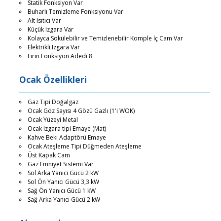
Statik Fonksiyon Var
Buharlı Temizleme Fonksiyonu Var
Alt Isıtıcı Var
Küçük Izgara Var
Kolayca Sökülebilir ve Temizlenebilir Komple İç Cam Var
Elektrikli Izgara Var
Fırın Fonksiyon Adedi 8
Ocak Özellikleri
Gaz Tipi Doğalgaz
Ocak Göz Sayısı 4 Gözü Gazlı (1'i WOK)
Ocak Yüzeyi Metal
Ocak Izgara tipi Emaye (Mat)
Kahve Beki Adaptörü Emaye
Ocak Ateşleme Tipi Düğmeden Ateşleme
Üst Kapak Cam
Gaz Emniyet Sistemi Var
Sol Arka Yanıcı Gücü 2 kW
Sol Ön Yanıcı Gücü 3,3 kW
Sağ Ön Yanıcı Gücü 1 kW
Sağ Arka Yanıcı Gücü 2 kW