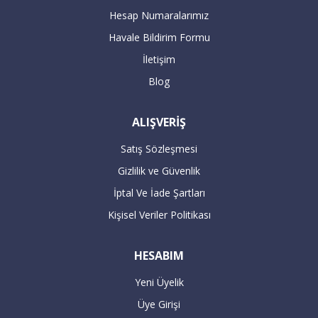
Servis yetkilileri sizden randevu alarak
Hesap Numaralarımız
adresinize teslimat ve aynı anda kurulum
Havale Bildirim Formu
gerçekleştirilecektir.
İletişim
Blog
16:00’dan sonra verilen büyük beyaz
ALIŞVERİŞ
siparişleriniz takip eden bir sonraki gün
kargolanmaktadır.
Satış Sözleşmesi
Gizlilik ve Güvenlik
ÖDEME
İptal Ve İade Şartları
Kişisel Veriler Politikası
Havale / EFT ile ödeme :
HESABIM
Yeni Üyelik
Havale / EFT ile yapacağınız alışverişlerde,
Üye Girişi
sipariş tutarının hesaplarımıza