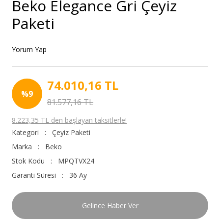
Beko Elegance Gri Çeyiz
Paketi
Yorum Yap
74.010,16 TL
%9
81.577,16 TL
8.223,35 TL den başlayan taksitlerle!
Kategori
Çeyiz Paketi
Marka
Beko
Stok Kodu
MPQTVX24
Garanti Süresi
36 Ay
Gelince Haber Ver