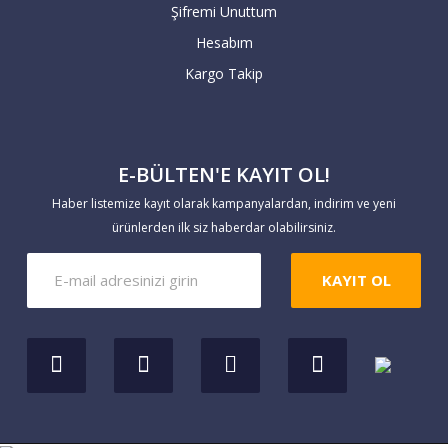
Şifremi Unuttum
geçmesiyle teslimat süresi başlar. 7 iş
Hesabım
günü içerisinde hesaba geçmeyen havale
Kargo Takip
siparişleriniz geçersiz sayılır.
Yaptığınız ödemeleri
E-BÜLTEN'E KAYIT OL!
https://www.markaevim.com/hesabim/havale
Haber listemize kayıt olarak kampanyalardan, indirim ve yeni
bildirim
linkinden bize iletebilirsiniz.
ürünlerden ilk siz haberdar olabilirsiniz.
KAYIT OL