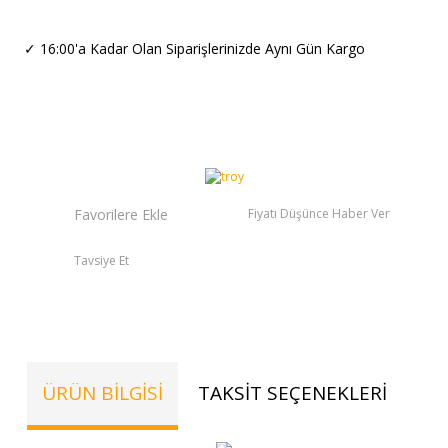
✓
16:00'a Kadar Olan Siparişlerinizde Aynı Gün Kargo
Fiyatı Düşünce Haber Ver
Tavsiye Et
ÜRÜN BILGISI
TAKSIT SEÇENEKLERI
TE