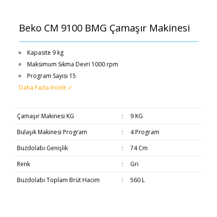
Beko CM 9100 BMG Çamaşır Makinesi
Kapasite 9 kg
Maksimum Sıkma Devri 1000 rpm
Program Sayısı 15
Daha Fazla İncele ✓
Çamaşır Makinesi KG
:
9 KG
Bulaşık Makinesi Program
:
4 Program
Buzdolabı Genişlik
:
74 Cm
Renk
:
Gri
Buzdolabı Toplam Brüt Hacim
:
560 L
Bu ürünün fiyat bilgisi, resim, ürün açıklamalarında ve diğer
Beyaz Eşyaların Teslimatı