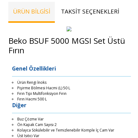
ÜRÜN BILGISI
TAKSIT SEÇENEKLERI
TE
Beko BSUF 5000 MGSI Set Üstü
Fırın
Genel Özellikleri
Ürün Rengi İnoks
Pişirme Bölmesi Hacmi (L) 50 L
Fırın Tipi Multifonksiyon Fırın
Fırın Hacmi 500 L
Diğer
Buz Çözme Var
Ön Kapak Cam Sayısı 2
Kolayca Sökülebilir ve Temizlenebilir Komple İç Cam Var
Üst Isıtıcı Var