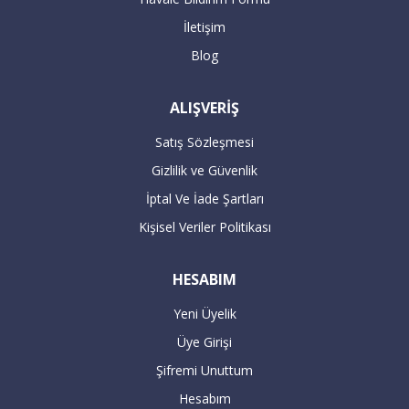
gerçekleştirilecektir.
İletişim
Blog
16:00’dan sonra verilen büyük beyaz
ALIŞVERİŞ
siparişleriniz takip eden bir sonraki gün
kargolanmaktadır.
Satış Sözleşmesi
Gizlilik ve Güvenlik
ÖDEME
İptal Ve İade Şartları
Kişisel Veriler Politikası
Havale / EFT ile ödeme :
HESABIM
Yeni Üyelik
Havale / EFT ile yapacağınız alışverişlerde,
Üye Girişi
sipariş tutarının hesaplarımıza
Şifremi Unuttum
geçmesiyle teslimat süresi başlar. 7 iş
Hesabım
günü içerisinde hesaba geçmeyen havale