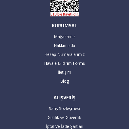
Sipariş verdiğiniz büyük beyaz eşya
ürünleri, İstanbul'daki ikamet adresine
göre minimum 2-5 iş günü içinde teslim
KURUMSAL
edilmektedir.
Mağazamız
Hakkımızda
Servis yetkilileri sizden randevu alarak
Hesap Numaralarımız
adresinize teslimat ve aynı anda kurulum
Havale Bildirim Formu
gerçekleştirilecektir.
İletişim
Blog
16:00’dan sonra verilen büyük beyaz
ALIŞVERİŞ
siparişleriniz takip eden bir sonraki gün
kargolanmaktadır.
Satış Sözleşmesi
Gizlilik ve Güvenlik
ÖDEME
İptal Ve İade Şartları