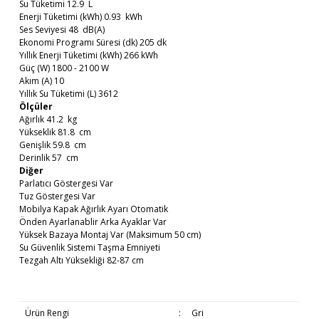
Su Tüketimi 12.9 L
Enerji Tüketimi (kWh) 0.93 kWh
Ses Seviyesi 48 dB(A)
Ekonomi Programı Süresi (dk) 205 dk
Yıllık Enerji Tüketimi (kWh) 266 kWh
Güç (W) 1800 - 2100 W
Akım (A) 10
Yıllık Su Tüketimi (L) 3612
Ölçüler
Ağırlık 41.2 kg
Yükseklik 81.8 cm
Genişlik 59.8 cm
Derinlik 57 cm
Diğer
Parlatıcı Göstergesi Var
Tuz Göstergesi Var
Mobilya Kapak Ağırlık Ayarı Otomatik
Önden Ayarlanablir Arka Ayaklar Var
Yüksek Bazaya Montaj Var (Maksimum 50 cm)
Su Güvenlik Sistemi Taşma Emniyeti
Tezgah Altı Yüksekliği 82-87 cm
Ürün Rengi
:
Gri