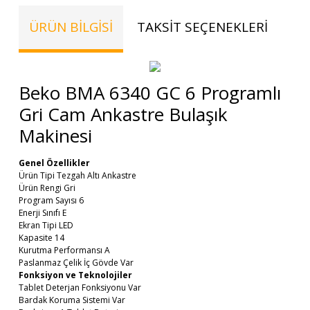
ÜRÜN BILGISI
TAKSIT SEÇENEKLERI
TE
Beko BMA 6340 GC 6 Programlı
Gri Cam Ankastre Bulaşık
Makinesi
Genel Özellikler
Ürün Tipi Tezgah Altı Ankastre
Ürün Rengi Gri
Program Sayısı 6
Enerji Sınıfı E
Ekran Tipi LED
Kapasite 14
Kurutma Performansı A
Paslanmaz Çelik İç Gövde Var
Fonksiyon ve Teknolojiler
Tablet Deterjan Fonksiyonu Var
Bardak Koruma Sistemi Var