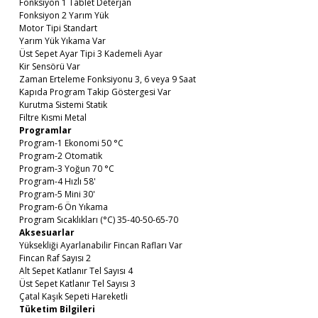
Fonksiyon 1 Tablet Deterjan
Fonksiyon 2 Yarım Yük
Motor Tipi Standart
Yarım Yük Yıkama Var
Üst Sepet Ayar Tipi 3 Kademeli Ayar
Kir Sensörü Var
Zaman Erteleme Fonksiyonu 3, 6 veya 9 Saat
Kapıda Program Takip Göstergesi Var
Kurutma Sistemi Statik
Filtre Kısmi Metal
Programlar
Program-1 Ekonomi 50 °C
Program-2 Otomatik
Program-3 Yoğun 70 °C
Program-4 Hızlı 58'
Program-5 Mini 30'
Program-6 Ön Yıkama
Program Sıcaklıkları (°C) 35-40-50-65-70
Aksesuarlar
Yüksekliği Ayarlanabilir Fincan Rafları Var
Fincan Raf Sayısı 2
Alt Sepet Katlanır Tel Sayısı 4
Üst Sepet Katlanır Tel Sayısı 3
Çatal Kaşık Sepeti Hareketli
Tüketim Bilgileri