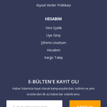
Kişisel Veriler Politikası
Havale / EFT ile ödeme :
HESABIM
Yeni Üyelik
Havale / EFT ile yapacağınız alışverişlerde,
Üye Girişi
sipariş tutarının hesaplarımıza
Şifremi Unuttum
geçmesiyle teslimat süresi başlar. 7 iş
Hesabım
günü içerisinde hesaba geçmeyen havale
Kargo Takip
siparişleriniz geçersiz sayılır.
Yaptığınız ödemeleri
E-BÜLTEN'E KAYIT OL!
https://www.markaevim.com/hesabim/havale
Haber listemize kayıt olarak kampanyalardan, indirim ve yeni
bildirim
linkinden bize iletebilirsiniz.
ürünlerden ilk siz haberdar olabilirsiniz.
KAYIT OL