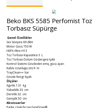
Beko BKS 5585 Perfomist Toz
Torbasız Süpürge
Genel Özellikler
Ses Seviyesi 69 dBA
Motor Gücü 750 W
HEPA filtre H13
Toz Torbası Kapasitesi 3 L
Toz Torbası Dolum Göstergesi Işıklı
Kontrol Sistemi Gövdeden emiş gücü ayarı
Kablu Uzunluğu (m) 9 m
TrayClean++ Var
Gövde Rengi Siyah
Ölçüler
Ağırlık 7.31 kg
Yükseklik 33 cm
Derinlik 32 cm
Genişlik 50 cm
Aksesuarlar
Parke / Halı fırçası EasyDrive®