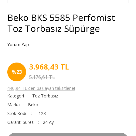
Beko BKS 5585 Perfomist
Toz Torbasız Süpürge
Yorum Yap
3.968,43 TL
%23
5.176,61 TL
440,94 TL den başlayan taksitlerle!
Kategori
Toz Torbasız
Marka
Beko
Stok Kodu
T123
Garanti Süresi
24 Ay