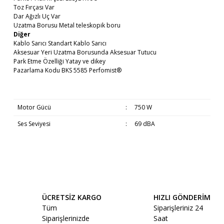
Toz Fırçası Var
Dar Ağızlı Uç Var
Uzatma Borusu Metal teleskopik boru
Diğer
Kablo Sarıcı Standart Kablo Sarıcı
Aksesuar Yeri Uzatma Borusunda Aksesuar Tutucu
Park Etme Özelliği Yatay ve dikey
Pazarlama Kodu BKS 5585 Perfomist®
Motor Gücü
:
750 W
Ses Seviyesi
:
69 dBA
Bu ürünün fiyat bilgisi, resim, ürün açıklamalarında ve diğer
Küçük Ev Aletlerinin Teslimatı
konularda yetersiz gördüğünüz noktaları öneri formunu
Bu ürüne ilk yorumu siz yapın!
kullanarak tarafımıza iletebilirsiniz.
Görüş ve önerileriniz için teşekkür ederiz.
ÜCRETSİZ KARGO
HIZLI GÖNDERİM
Yorum Yaz
Tüm
Siparişleriniz 24
Ürün resmi kalitesiz, bozuk veya görüntülenemiyor.
Saat 16:00’e kadar verilen siparişler, MNG
Siparişlerinizde
Saat