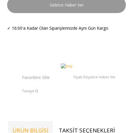
Gelince Haber Ver
✓
16:00'a Kadar Olan Siparişlerinizde Aynı Gün Kargo
Fiyatı Düşünce Haber Ver
Tavsiye Et
ÜRÜN BILGISI
TAKSIT SEÇENEKLERI
TE