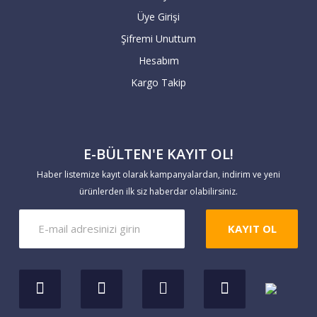
onaylanması için alıcının kimlik
Üye Girişi
fotokopisi, kredi kartı fotokopisi ile
birlikte mail order formunu imzalayıp
Şifremi Unuttum
tarafımıza göndermesi gerekmektedir.
Hesabım
Kargo Takip
4) Şirket ismine verilen kartlarda bankalar
+ taksit vermeyebilir.
E-BÜLTEN'E KAYIT OL!
5) Aidatsız kartlar, bazı özellikli kredi
kartları artı taksit kampanyalarını
Haber listemize kayıt olarak kampanyalardan, indirim ve yeni
uygulamayabilir. İşlem yapmadan banka
ürünlerden ilk siz haberdar olabilirsiniz.
kampanyalarınızı lütfen kontrol ediniz.
KAYIT OL