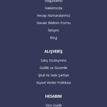
Mağazamız
KREDİ KARTLARI İLE İLGİLİ ÖNEMLİ
Hakkımızda
BİLGİLENDİRME!
Hesap Numaralarımız
Havale Bildirim Formu
1) Kredi kartları ile yapılan işlemlerde,
kredi kartı bilgilerini doldurduğunuz yerin
İletişim
sağ tarafında bulunan taksit seçenekleri
Blog
kısmını ödeme yapmadan mutlaka
kontrol ediniz.
ALIŞVERİŞ
Satış Sözleşmesi
2) İlave Taksit kampanyaları sürekli
Gizlilik ve Güvenlik
değişiklik göstermekte olup , işlem
yapmadan lütfen kontrol ediniz.
İptal Ve İade Şartları
Bankaların ilave taksit seçenekleri
Kişisel Veriler Politikası
değişiklik göstermektedir.
HESABIM
3) Mail order ile yapılan ödemelerin
Yeni Üyelik