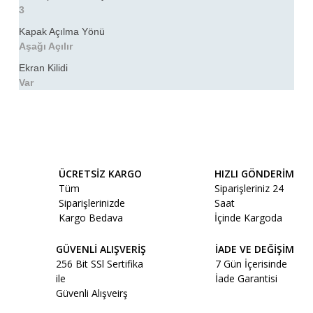
3
Kapak Açılma Yönü
Aşağı Açılır
Ekran Kilidi
Var
Bu ürünün fiyat bilgisi, resim, ürün açıklamalarında ve diğer
konularda yetersiz gördüğünüz noktaları öneri formunu
Bu ürüne ilk yorumu siz yapın!
kullanarak tarafımıza iletebilirsiniz.
Görüş ve önerileriniz için teşekkür ederiz.
ÜCRETSİZ KARGO
HIZLI GÖNDERİM
Yorum Yaz
Tüm
Siparişleriniz 24
Ürün resmi kalitesiz, bozuk veya görüntülenemiyor.
Siparişlerinizde
Saat
Ürün açıklamasında eksik bilgiler bulunuyor.
Kargo Bedava
İçinde Kargoda
Ürün bilgilerinde hatalar bulunuyor.
GÜVENLİ ALIŞVERİŞ
İADE VE DEĞİŞİM
Ürün fiyatı diğer sitelerden daha pahalı.
256 Bit SSl Sertifika
7 Gün İçerisinde
Bu ürüne benzer farklı alternatifler olmalı.
ile
İade Garantisi
Güvenli Alışveirş