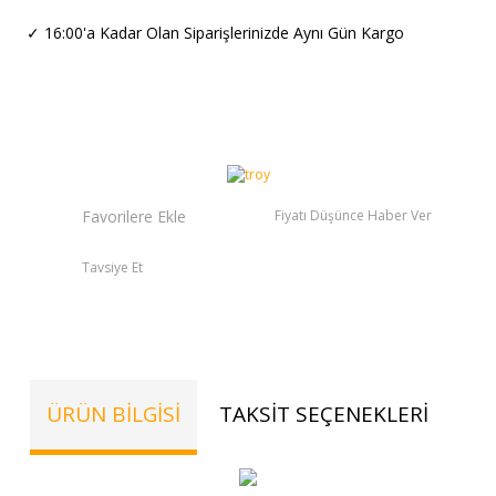
✓
16:00'a Kadar Olan Siparişlerinizde Aynı Gün Kargo
Fiyatı Düşünce Haber Ver
Tavsiye Et
ÜRÜN BILGISI
TAKSIT SEÇENEKLERI
YO