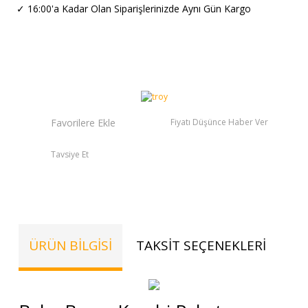
✓
16:00'a Kadar Olan Siparişlerinizde Aynı Gün Kargo
Fiyatı Düşünce Haber Ver
Tavsiye Et
ÜRÜN BILGISI
TAKSIT SEÇENEKLERI
TE