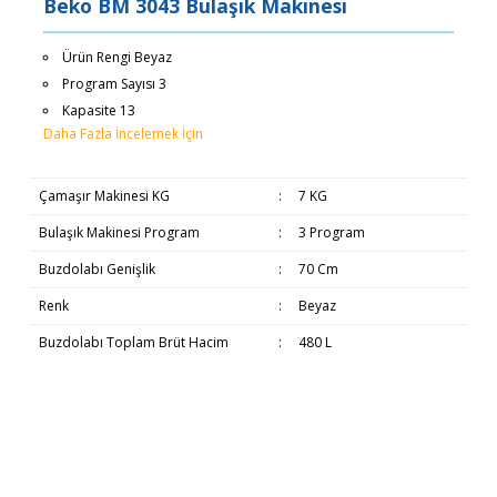
Beko BM 3043 Bulaşık Makinesi
Ürün Rengi Beyaz
Program Sayısı 3
Kapasite 13
Daha Fazla İncelemek İçin
Çamaşır Makinesi KG
:
7 KG
Bulaşık Makinesi Program
:
3 Program
Buzdolabı Genişlik
:
70 Cm
Renk
:
Beyaz
Buzdolabı Toplam Brüt Hacim
:
480 L
Bu ürünün fiyat bilgisi, resim, ürün açıklamalarında ve diğer
Beyaz Eşyaların Teslimatı
konularda yetersiz gördüğünüz noktaları öneri formunu
Bu ürüne ilk yorumu siz yapın!
kullanarak tarafımıza iletebilirsiniz.
Görüş ve önerileriniz için teşekkür ederiz.