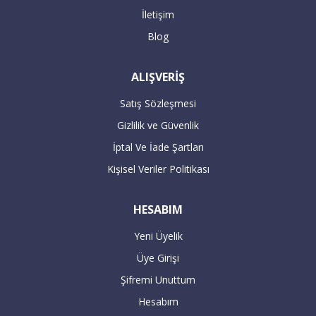
gerçekleştirilecektir.
İletişim
Blog
16:00’dan sonra verilen büyük beyaz
ALIŞVERİŞ
siparişleriniz takip eden bir sonraki gün
kargolanmaktadır.
Satış Sözleşmesi
Gizlilik ve Güvenlik
ÖDEME
İptal Ve İade Şartları
Kişisel Veriler Politikası
Havale / EFT ile ödeme :
HESABIM
Yeni Üyelik
Havale / EFT ile yapacağınız alışverişlerde,
Üye Girişi
sipariş tutarının hesaplarımıza
Şifremi Unuttum
geçmesiyle teslimat süresi başlar. 7 iş
Hesabım
günü içerisinde hesaba geçmeyen havale