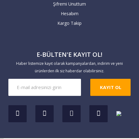
Şifremi Unuttum
geçmesiyle teslimat süresi başlar. 7 iş
Hesabım
günü içerisinde hesaba geçmeyen havale
Kargo Takip
siparişleriniz geçersiz sayılır.
Yaptığınız ödemeleri
E-BÜLTEN'E KAYIT OL!
https://www.markaevim.com/hesabim/havale
Haber listemize kayıt olarak kampanyalardan, indirim ve yeni
bildirim
linkinden bize iletebilirsiniz.
ürünlerden ilk siz haberdar olabilirsiniz.
KAYIT OL