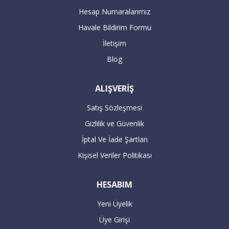
Servis yetkilileri sizden randevu alarak
Hesap Numaralarımız
adresinize teslimat ve aynı anda kurulum
Havale Bildirim Formu
gerçekleştirilecektir.
İletişim
Blog
16:00’dan sonra verilen büyük beyaz
ALIŞVERİŞ
siparişleriniz takip eden bir sonraki gün
kargolanmaktadır.
Satış Sözleşmesi
Gizlilik ve Güvenlik
ÖDEME
İptal Ve İade Şartları
Kişisel Veriler Politikası
Havale / EFT ile ödeme :
HESABIM
Yeni Üyelik
Havale / EFT ile yapacağınız alışverişlerde,
Üye Girişi
sipariş tutarının hesaplarımıza