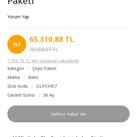
Paketi
Yorum Yap
65.310,88 TL
%7
70.558,07 TL
7.256,76 TL den başlayan taksitlerle!
Kategori
Çeyiz Paketi
Marka
Beko
Stok Kodu
DLPX3457
Garanti Süresi
36 Ay
Gelince Haber Ver