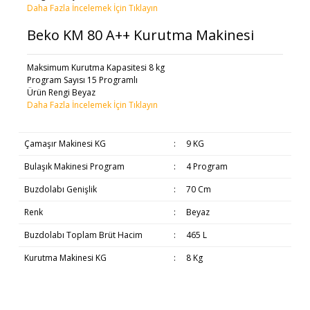
Daha Fazla İncelemek İçin Tıklayın
Beko KM 80 A++ Kurutma Makinesi
Maksimum Kurutma Kapasitesi 8 kg
Program Sayısı 15 Programlı
Ürün Rengi Beyaz
Daha Fazla İncelemek İçin Tıklayın
Çamaşır Makinesi KG
:
9 KG
Bulaşık Makinesi Program
:
4 Program
Buzdolabı Genişlik
:
70 Cm
Renk
:
Beyaz
Buzdolabı Toplam Brüt Hacim
:
465 L
Kurutma Makinesi KG
:
8 Kg
Bu ürünün fiyat bilgisi, resim, ürün açıklamalarında ve diğer
Beyaz Eşyaların Teslimatı