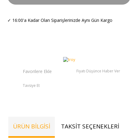
✓
16:00'a Kadar Olan Siparişlerinizde Aynı Gün Kargo
Fiyatı Düşünce Haber Ver
Tavsiye Et
ÜRÜN BILGISI
TAKSIT SEÇENEKLERI
TE