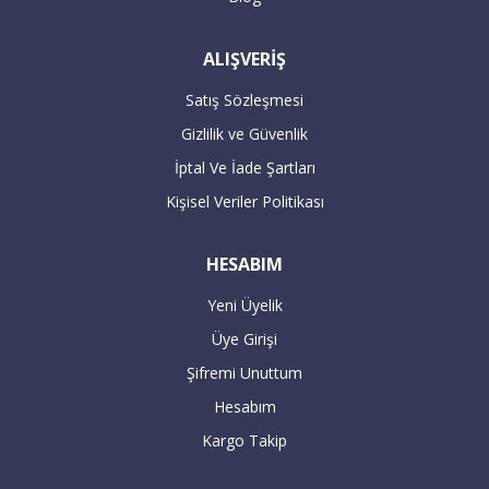
16:00’dan sonra verilen büyük beyaz
ALIŞVERİŞ
siparişleriniz takip eden bir sonraki gün
kargolanmaktadır.
Satış Sözleşmesi
Gizlilik ve Güvenlik
ÖDEME
İptal Ve İade Şartları
Kişisel Veriler Politikası
Havale / EFT ile ödeme :
HESABIM
Yeni Üyelik
Havale / EFT ile yapacağınız alışverişlerde,
Üye Girişi
sipariş tutarının hesaplarımıza
Şifremi Unuttum
geçmesiyle teslimat süresi başlar. 7 iş
Hesabım
günü içerisinde hesaba geçmeyen havale
Kargo Takip
siparişleriniz geçersiz sayılır.