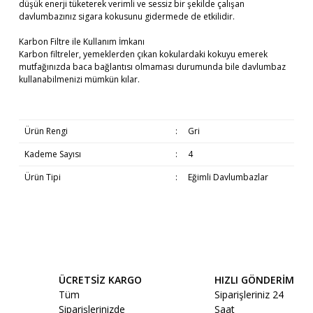
düşük enerji tüketerek verimli ve sessiz bir şekilde çalışan
davlumbazınız sigara kokusunu gidermede de etkilidir.
Karbon Filtre ile Kullanım İmkanı
Karbon filtreler, yemeklerden çıkan kokulardaki kokuyu emerek
mutfağınızda baca bağlantısı olmaması durumunda bile davlumbaz
kullanabilmenizi mümkün kılar.
Ürün Rengi
:
Gri
Kademe Sayısı
:
4
Ürün Tipi
:
Eğimli Davlumbazlar
Bu ürünün fiyat bilgisi, resim, ürün açıklamalarında ve diğer
Beyaz Eşyaların Teslimatı
konularda yetersiz gördüğünüz noktaları öneri formunu
Bu ürüne ilk yorumu siz yapın!
kullanarak tarafımıza iletebilirsiniz.
Görüş ve önerileriniz için teşekkür ederiz.
ÜCRETSİZ KARGO
HIZLI GÖNDERİM
Beyaz Eşya ve Televizyon gibi Büyük
Yorum Yaz
Tüm
Siparişleriniz 24
Ürün resmi kalitesiz, bozuk veya görüntülenemiyor.
Ürünler;
Siparişlerinizde
Saat