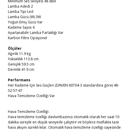
Minimum Ses Seviyesi 48 dBA
Lamba Adedi 2
Lamba Tipi Led
Lamba Gücü (W) 3W
Yoğun Emiş Gücü Var
Kademe Sayısı 4
Ayarlanabilir Lamba Parlaklığı Var
Karbon Filtre Opsiyonel
Ölçüler
Ağırlık 11.9 kg
Yükseklik 113.8 cm
Genişlik 59.5 cm
Derinlik 41.9 cm
Performans
Her Kademe İçin Ses Güçleri (DIN/EN 60704-3 standardına göre) 48-
52-57-67
Hava Temizleme Özelliği Var
Hava Temizleme Özelliği
Hava temizleme özelliği davlumbazınızı otomatik olarak her saat 10
dakika süreyle en düşük seviyede çalıştırır ve böylece mutfakta taze
hava akışını sürekli kılar. Otomatik hava temizleme özelliği sayesinde