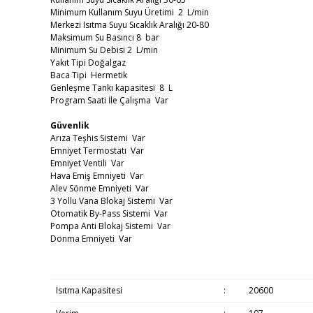
Minimum Kullanım Suyu Üretimi 2 L/min
Merkezi Isıtma Suyu Sıcaklık Aralığı 20-80
Maksimum Su Basıncı 8 bar
Minimum Su Debisi 2 L/min
Yakıt Tipi Doğalgaz
Baca Tipi Hermetik
Genleşme Tankı kapasitesi 8 L
Program Saati İle Çalışma Var
Güvenlik
Arıza Teşhis Sistemi Var
Emniyet Termostatı Var
Emniyet Ventili Var
Hava Emiş Emniyeti Var
Alev Sönme Emniyeti Var
3 Yollu Vana Blokaj Sistemi Var
Otomatik By-Pass Sistemi Var
Pompa Anti Blokaj Sistemi Var
Donma Emniyeti Var
Isıtma Kapasitesi
:
20600