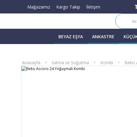
Mağazamız
Kargo Takip
İletişim
BEYAZ EŞYA
ANKASTRE
KÜÇÜK
Anasayfa
Isıtma ve Soğutma
Kombi
Beko 