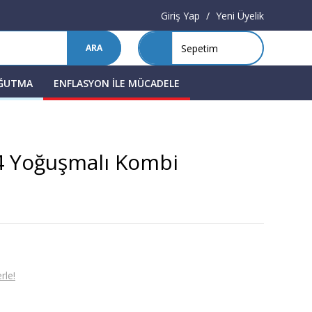
Giriş Yap
/
Yeni Üyelik
Sepetim
ARA
OĞUTMA
ENFLASYON İLE MÜCADELE
4 Yoğuşmalı Kombi
rle!