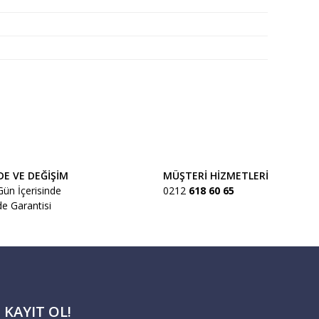
a iletebilirsiniz.
DE VE DEĞİŞİM
MÜŞTERİ HİZMETLERİ
Gün İçerisinde
0212
618 60 65
de Garantisi
izmeti sağlaması gereken büyük ürünler;
b.) bir gün sonra Borusan Lojistik veya
ş günü içerisinde teslim edilecektir.
 KAYIT OL!