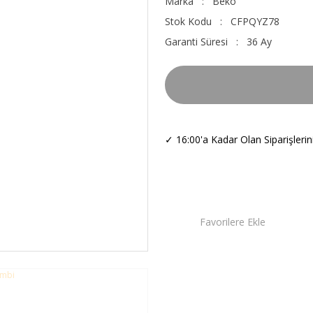
Marka
Beko
Stok Kodu
CFPQYZ78
Garanti Süresi
36 Ay
✓
16:00'a Kadar Olan Siparişleri