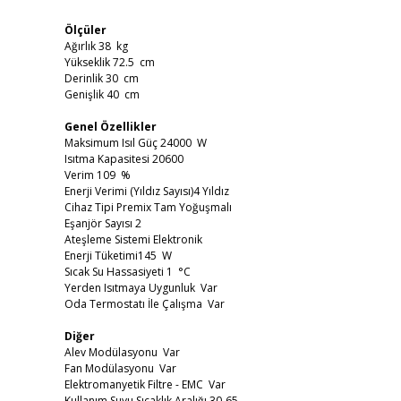
Ölçüler
Ağırlık 38 kg
Yükseklik 72.5 cm
Derinlik 30 cm
Genişlik 40 cm
Genel Özellikler
Maksimum Isıl Güç 24000 W
Isıtma Kapasitesi 20600
Verim 109 %
Enerji Verimi (Yıldız Sayısı)4 Yıldız
Cihaz Tipi Premix Tam Yoğuşmalı
Eşanjör Sayısı 2
Ateşleme Sistemi Elektronik
Enerji Tüketimi145 W
Sıcak Su Hassasiyeti 1 °C
Yerden Isıtmaya Uygunluk Var
Oda Termostatı İle Çalışma Var
Diğer
Alev Modülasyonu Var
Fan Modülasyonu Var
Elektromanyetik Filtre - EMC Var
Kullanım Suyu Sıcaklık Aralığı 30-65