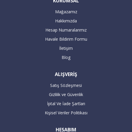
KURUMSAL
edilmektedir.
Mağazamız
Hakkımızda
Servis yetkilileri sizden randevu alarak
Hesap Numaralarımız
adresinize teslimat ve aynı anda kurulum
Havale Bildirim Formu
gerçekleştirilecektir.
İletişim
Blog
16:00’dan sonra verilen büyük beyaz
ALIŞVERİŞ
siparişleriniz takip eden bir sonraki gün
kargolanmaktadır.
Satış Sözleşmesi
Gizlilik ve Güvenlik
ÖDEME
İptal Ve İade Şartları
Kişisel Veriler Politikası
Havale / EFT ile ödeme :
HESABIM