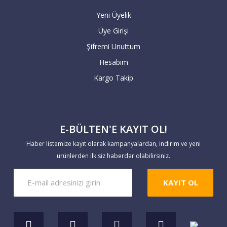
Yeni Üyelik
Havale / EFT ile yapacağınız alışverişlerde,
Üye Girişi
sipariş tutarının hesaplarımıza
Şifremi Unuttum
geçmesiyle teslimat süresi başlar. 7 iş
Hesabım
günü içerisinde hesaba geçmeyen havale
Kargo Takip
siparişleriniz geçersiz sayılır.
Yaptığınız ödemeleri
E-BÜLTEN'E KAYIT OL!
https://www.markaevim.com/hesabim/havale
Haber listemize kayıt olarak kampanyalardan, indirim ve yeni
bildirim
linkinden bize iletebilirsiniz.
ürünlerden ilk siz haberdar olabilirsiniz.
KAYIT OL