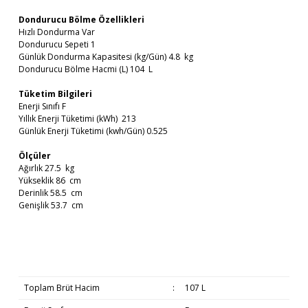
Dondurucu Bölme Özellikleri
Hızlı Dondurma Var
Dondurucu Sepeti 1
Günlük Dondurma Kapasitesi (kg/Gün) 4.8 kg
Dondurucu Bölme Hacmi (L) 104 L
Tüketim Bilgileri
Enerji Sınıfı F
Yıllık Enerji Tüketimi (kWh) 213
Günlük Enerji Tüketimi (kwh/Gün) 0.525
Ölçüler
Ağırlık 27.5 kg
Yükseklik 86 cm
Derinlik 58.5 cm
Genişlik 53.7 cm
Toplam Brüt Hacim
:
107 L