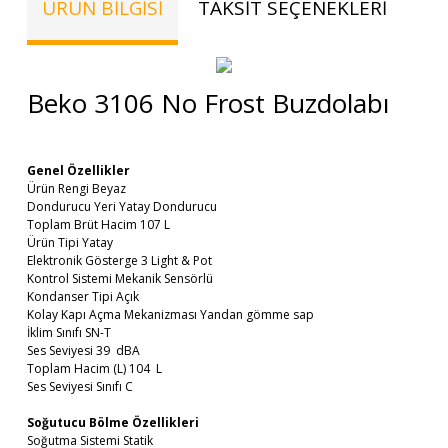
ÜRÜN BILGISI
TAKSIT SEÇENEKLERI
TE
Beko 3106 No Frost Buzdolabı
Genel Özellikler
Ürün Rengi Beyaz
Dondurucu Yeri Yatay Dondurucu
Toplam Brüt Hacim 107 L
Ürün Tipi Yatay
Elektronik Gösterge 3 Light & Pot
Kontrol Sistemi Mekanik Sensörlü
Kondanser Tipi Açık
Kolay Kapı Açma Mekanizması Yandan gömme sap
İklim Sınıfı SN-T
Ses Seviyesi 39 dBA
Toplam Hacim (L) 104 L
Ses Seviyesi Sınıfı C
Soğutucu Bölme Özellikleri
Soğutma Sistemi Statik