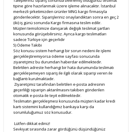
Talepleriniz sipariş sonunda belirlemiş olduğunuz teslimat
tipine göre hazırlanmak üzere işleme alınacaktır. İstanbul
merkezli şirketimizden ürünler MNG kargo firmasıyla
gönderilecektir. Siparişleriniz onaylandıktan sonra en geç 2
(iki) iş günü sonunda Kargo firmasına teslim edilir.
Müşteri temsilcimize danışarak değişik teslimat şartları
konusunda görüşebilirsiniz. Ayrıca kargo teslimatları
sadece Türkiye için geçerlidir
5) Ödeme Takibi
Söz konusu sistem herhangi bir sorun nedeni ile işlemi
gerçekleştiremiyorsa ödeme sayfası sonucunda
ziyaretçimiz bu durumdan haberdar edilmektedir.
Belirtilen adreste herhangi bir hata durumunda teslimatı
gerçekleşemeyen sipariş ile ilgili olarak siparişi veren ile
bağlantı kurulmaktadır.
Ziyaretçimiz tarafından belirtilen e-posta adresinin
geçerliliği siparişin aktarılmasını takiben gönderilen
otomatik e-posta ile teyit edilmektedir.
Teslimatın gerçekleşmesi konusunda müşteri kadar kredi
kartı sistemini kullandığımız bankaya karşı da
sorumluluğumuz söz konusudur.
Lütfen dikkat ediniz!
Sevkiyat sırasında zarar gördüğünü düşündüğünüz