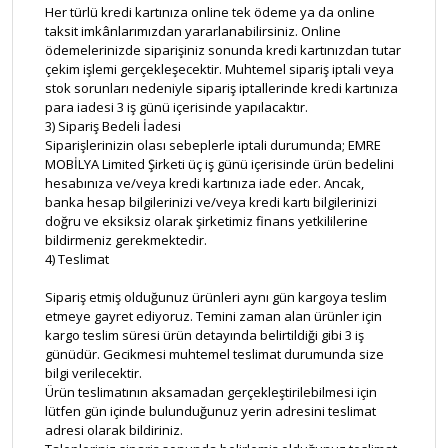
Her türlü kredi kartınıza online tek ödeme ya da online
taksit imkânlarımızdan yararlanabilirsiniz. Online
ödemelerinizde siparişiniz sonunda kredi kartınızdan tutar
çekim işlemi gerçekleşecektir. Muhtemel sipariş iptali veya
stok sorunları nedeniyle sipariş iptallerinde kredi kartınıza
para iadesi 3 iş günü içerisinde yapılacaktır.
3) Sipariş Bedeli İadesi
Siparişlerinizin olası sebeplerle iptali durumunda; EMRE
MOBİLYA Limited Şirketi üç iş günü içerisinde ürün bedelini
hesabınıza ve/veya kredi kartınıza iade eder. Ancak,
banka hesap bilgilerinizi ve/veya kredi kartı bilgilerinizi
doğru ve eksiksiz olarak şirketimiz finans yetkililerine
bildirmeniz gerekmektedir.
4) Teslimat
Sipariş etmiş olduğunuz ürünleri aynı gün kargoya teslim
etmeye gayret ediyoruz. Temini zaman alan ürünler için
kargo teslim süresi ürün detayında belirtildiği gibi 3 iş
günüdür. Gecikmesi muhtemel teslimat durumunda size
bilgi verilecektir.
Ürün teslimatının aksamadan gerçekleştirilebilmesi için
lütfen gün içinde bulunduğunuz yerin adresini teslimat
adresi olarak bildiriniz.